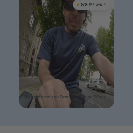
★
5/5
· 194 avis
↗
Nicolas
Répare 6 mois en France, 6 mois au Pérou