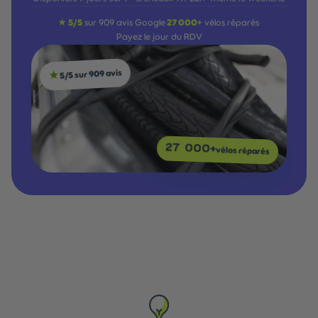
★ 5/5
sur 909 avis Google
27 000+
vélos réparés
·
·
Payez le jour du RDV
5/5 sur 909 avis
★
27 000+
vélos réparés