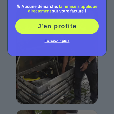
🎯 Aucune démarche,
la remise s'applique
directement
sur votre facture !
★
5/5
· 322 avis
↗
J'en profite
En savoir plus
Jean-Luc
3 241 vélos réparés au compteur