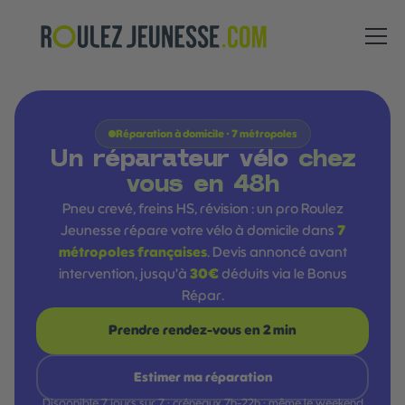
Roulez Jeunesse
Réparation à domicile · 7 métropoles
Un réparateur vélo
chez
vous en 48h
Pneu crevé, freins HS, révision : un pro Roulez
Jeunesse répare votre vélo à domicile dans
7
métropoles françaises
. Devis annoncé avant
intervention, jusqu'à
30€
déduits via le Bonus
Répar.
Prendre rendez-vous en 2 min
Estimer ma réparation
Disponible 7 jours sur 7 · créneaux 7h-22h · même le weekend