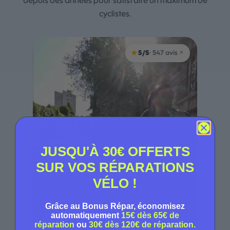
depuis des années pour satisfaire un maximum de
cyclistes.
★
5/5
· 547 avis
↗
JUSQU'À 30€ OFFERTS
SUR VOS RÉPARATIONS
VÉLO !
Patrick
Grâce au Bonus Répar, économisez
Transporte 180 kg sur son cargo
automatiquement
15€ dès 65€ de
réparation
ou
30€ dès 120€ de réparation.