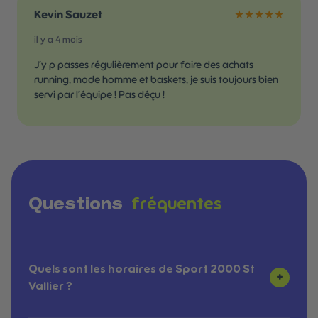
Kevin Sauzet
★★★★★
il y a 4 mois
J’y p passes régulièrement pour faire des achats
running, mode homme et baskets, je suis toujours bien
servi par l’équipe ! Pas déçu !
fréquentes
Questions
Quels sont les horaires de Sport 2000 St
+
Vallier ?