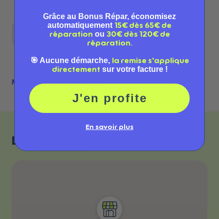
60812-sport-2000-st-vallier
Grâce au Bonus Répar, économisez
Adresse
automatiquement
15€ dès 65€ de
ou
réparation
30€ dès 120€ de
Zone commerciale Interval, 1 Chem. de la
réparation.
Brassière, 26240 Saint-Vallier, France
🎯 Aucune démarche,
la remise s'applique
26240
Saint-Vallier
sur votre facture !
directement
Modifier les informations
J'en profite
En savoir plus
Localisation