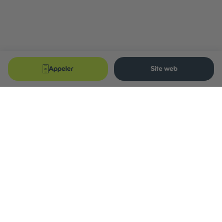
Appeler
Site web
À propos
Services
Nos prix
Entreprises
Blog
Réparation de vélo
Réparation de V.A.E