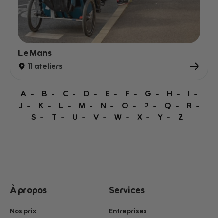
Le Mans
11 ateliers
A
B
C
D
E
F
G
H
I
J
K
L
M
N
O
P
Q
R
S
T
U
V
W
X
Y
Z
À propos
Services
Nos prix
Entreprises