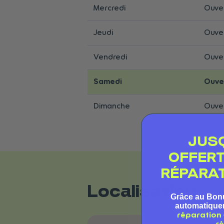
Mercredi
Ouver
Jeudi
Ouver
Vendredi
Ouver
Samedi
Ouve
Dimanche
Ouver
JUS
OFFER
RÉPARAT
Localisation
Grâce au Bon
automatiqu
réparation