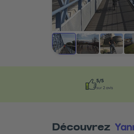
5
/5
sur
2
avis
Yan
Découvrez