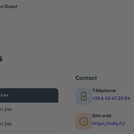
lo Ouest
s
Contact
Téléphone
ires
+33 6 42 47 25 04
t 24h
Site web
https://tolq.fr/
t 24h