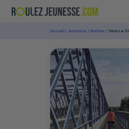
Accueil
/
Annuaire
/
Nantes
/
Yann Le To