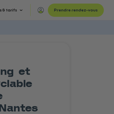
s & tarifs
Prendre rendez-vous
ing et
clable
e
 Nantes