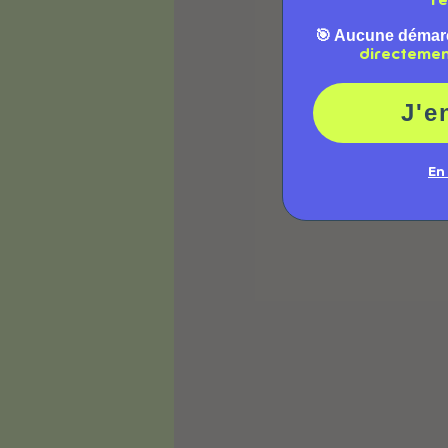
ré
🎯 Aucune démar
directeme
J'e
En