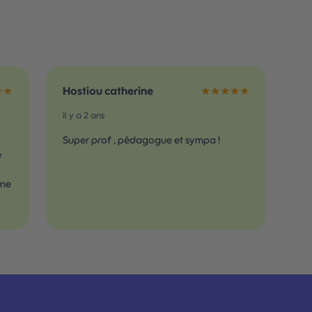
★★
Hostiou catherine
★★★★★
il y a 2 ans
Super prof , pédagogue et sympa !
e
ine