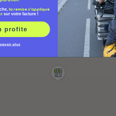
paration.
che,
la remise s'applique
sur votre facture !
nt
n profite
 savoir plus