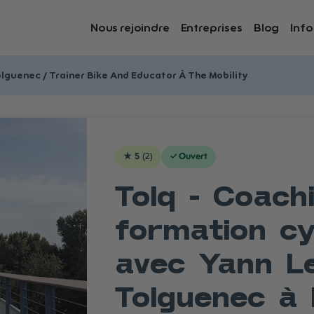
Nous rejoindre
Entreprises
Blog
Info
lguenec / Trainer Bike And Educator À The Mobility
★
5
(
2
)
✓
Ouvert
Tolq - Coach
formation cy
avec Yann L
Tolguenec à