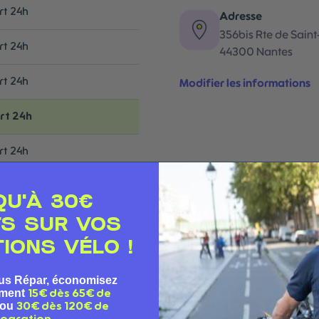
t 24h
Adresse
356bis Rte de Sain
t 24h
44300
Nantes
t 24h
Modifier les informations
rt 24h
t 24h
QU'À 30€
TS SUR VOS
IONS VÉLO !
us Répar, économisez
ement
15€ dès 65€ de
ou
30€ dès 120€ de