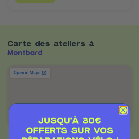
Carte des ateliers à
Montbard
JUSQU'À 30€
OFFERTS SUR VOS