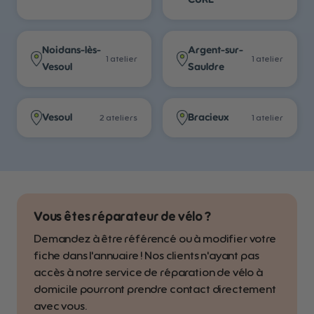
Noidans-lès-
Argent-sur-
1
atelier
1
atelier
Vesoul
Sauldre
Vesoul
Bracieux
2
atelier
s
1
atelier
Vous êtes réparateur de vélo ?
Demandez à être référencé ou à modifier votre
fiche dans l'annuaire ! Nos clients n'ayant pas
accès à notre service de réparation de vélo à
domicile pourront prendre contact directement
avec vous.