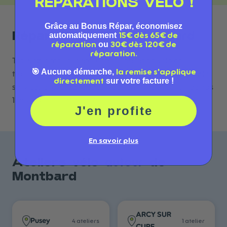
RÉPARATIONS VÉLO !
Grâce au Bonus Répar, économisez
Montbard
automatiquement
Réparation vélo à
15€ dès 65€ de
ou
réparation
30€ dès 120€ de
réparation.
Trouvez le meilleur atelier de réparation vélo et
🎯 Aucune démarche,
la remise s'applique
trottinette à Montbard. Consultez les avis, comparez les
sur votre facture !
directement
services et prenez rendez-vous en ligne avec l'un de nos
1 réparateurs référencés.
J'en profite
En savoir plus
autour
Ateliers vélo
de
Montbard
ARCY SUR
Pusey
4
atelier
s
1
atelier
CURE