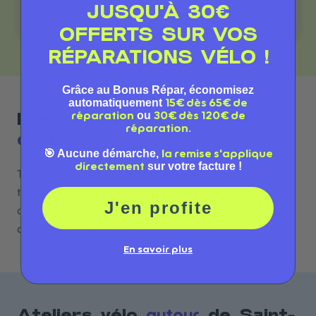
JUSQU'À 30€
OFFERTS SUR VOS
RÉPARATIONS VÉLO !
Grâce au Bonus Répar, économisez
automatiquement
15€ dès 65€ de
ou
réparation
30€ dès 120€ de
Saint-Jean-
Réparation vélo à
réparation.
en-Royans
🎯 Aucune démarche,
la remise s'applique
sur votre facture !
directement
Trouvez le meilleur atelier de réparation vélo et
trottinette à Saint-Jean-en-Royans. Consultez les avis,
J'en profite
comparez les services et prenez rendez-vous en ligne
avec l'un de nos 1 réparateurs référencés.
En savoir plus