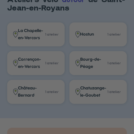
autour
Ateliers vélo
de
Saint-
Jean-en-Royans
La Chapelle-
Hostun
1
atelier
1
atelier
en-Vercors
Corrençon-
Bourg-de-
1
atelier
1
atelier
en-Vercors
Péage
Château-
Chatuzange-
1
atelier
1
atelier
Bernard
le-Goubet