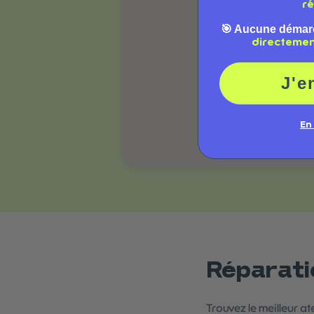
ré
🎯 Aucune démar
directeme
J'e
En
Réparati
Trouvez le meilleur at