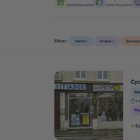
établissements
note moyenne
Filtrer :
Vente
Atelier
Service
Cyc
Mag
29
Rép
★
5