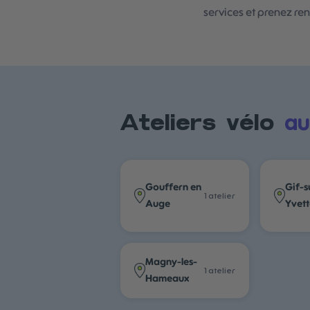
services et prenez re
au
Ateliers vélo
Gouffern en
Gif-s
1
atelier
Auge
Yvet
Magny-les-
1
atelier
Hameaux