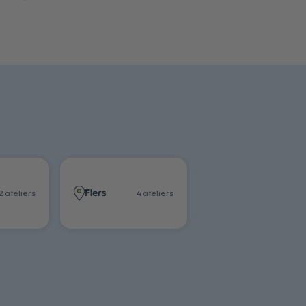
Flers
2
atelier
s
4
atelier
s