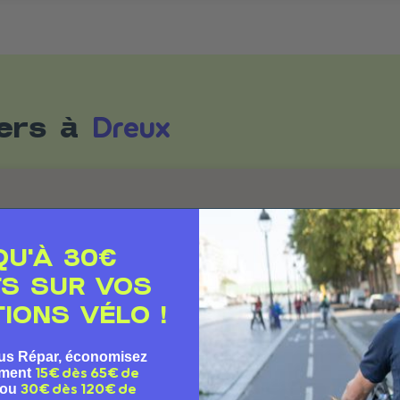
Dreux
iers à
QU'À 30€
TS SUR VOS
IONS VÉLO !
us Répar, économisez
ement
15€ dès 65€ de
ou
30€ dès 120€ de