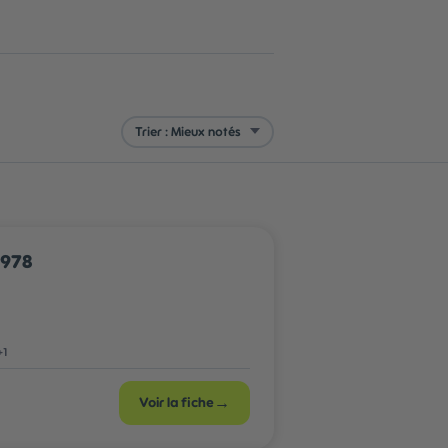
1978
+
1
→
Voir la fiche