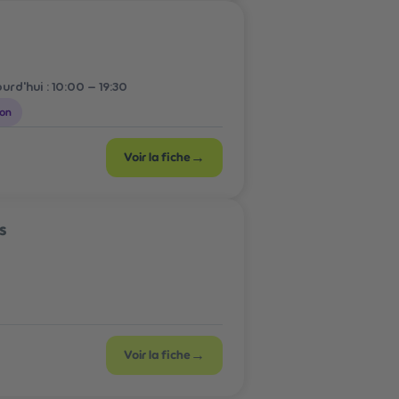
urd'hui :
10:00 – 19:30
ion
→
Voir la fiche
s
→
Voir la fiche