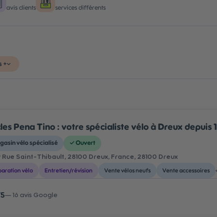
avis clients
services différents
s +
les Pena Tino : votre spécialiste vélo à Dreux depuis 
asin vélo spécialisé
✓
Ouvert
 Rue Saint-Thibault, 28100 Dreux, France
, 28100 Dreux
aration vélo
Entretien/révision
Vente vélos neufs
Vente accessoires
/5
—
16
avis Google