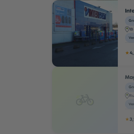
Int
Gr
1B
Ven
★
4
Mag
Gr
Ru
Ven
★
3