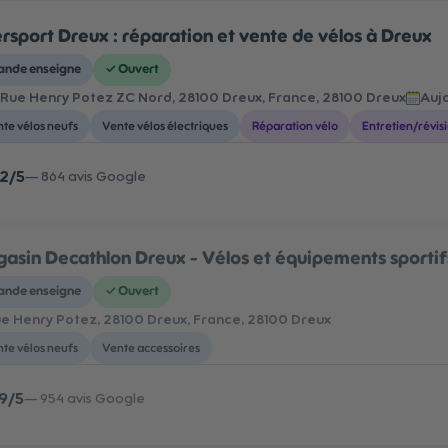
ersport Dreux : réparation et vente de vélos à Dreux
ande enseigne
✓
Ouvert
 Rue Henry Potez ZC Nord, 28100 Dreux, France
, 28100 Dreux
Aujo
te vélos neufs
Vente vélos électriques
Réparation vélo
Entretien/révis
,2
/5
—
864
avis Google
asin Decathlon Dreux - Vélos et équipements sportif
ande enseigne
✓
Ouvert
e Henry Potez, 28100 Dreux, France
, 28100 Dreux
te vélos neufs
Vente accessoires
,9
/5
—
954
avis Google