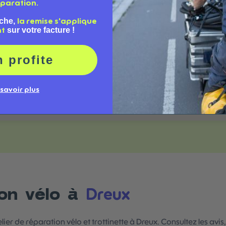
paration.
che,
la remise s'applique
sur votre facture !
nt
n profite
 savoir plus
Dreux
on vélo à
elier de réparation vélo et trottinette à Dreux. Consultez les avi