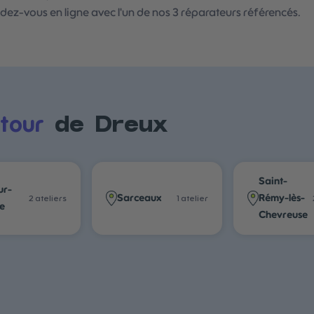
ndez-vous en ligne avec l'un de nos 3 réparateurs référencés.
tour
de
Dreux
Saint-
ur-
Sarceaux
Rémy-lès-
2
atelier
s
1
atelier
te
Chevreuse