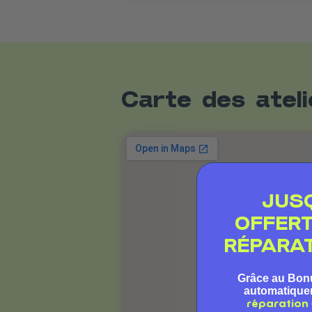
Carte des atel
JUS
OFFER
RÉPARAT
Grâce au Bon
automatiqu
réparation