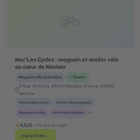
Mor'Les Cycles : magasin et atelier vélo
au cœur de Morlaix
Magasin vélo spécialisé
✓
Ouvert
5 Rue de Paris, 29600 Morlaix, France
, 29600
Morlaix
Vente vélos neufs
Vente vélos occasion
Réparation vélo
Entretien/révision
+
1
★
4,5
/5
—
95
avis Google
→
Voir la fiche