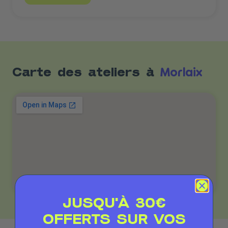
Morlaix
Carte des ateliers à
JUSQU'À 30€
OFFERTS SUR VOS