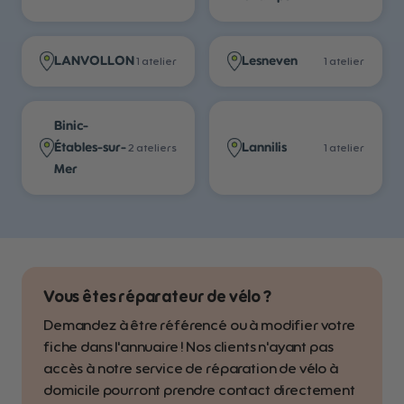
LANVOLLON
Lesneven
1
atelier
1
atelier
Binic-
Étables-sur-
Lannilis
2
atelier
s
1
atelier
Mer
Vous êtes réparateur de vélo ?
Demandez à être référencé ou à modifier votre
fiche dans l'annuaire ! Nos clients n'ayant pas
accès à notre service de réparation de vélo à
domicile pourront prendre contact directement