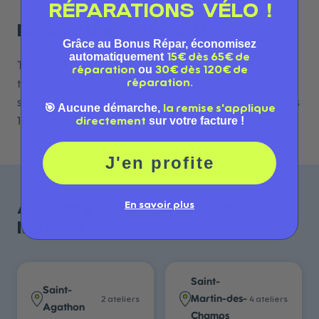
RÉPARATIONS VÉLO !
Morlaix
Réparation vélo à
Grâce au Bonus Répar, économisez
automatiquement
15€ dès 65€ de
Trouvez le meilleur atelier de réparation vélo et
ou
réparation
30€ dès 120€ de
réparation.
trottinette à Morlaix. Consultez les avis, comparez les
services et prenez rendez-vous en ligne avec l'un de nos
🎯 Aucune démarche,
la remise s'applique
sur votre facture !
1 réparateurs référencés.
directement
J'en profite
En savoir plus
autour
Ateliers vélo
de
Morlaix
Saint-
Saint-
Martin-des-
2
atelier
s
4
atelier
s
Agathon
Champs