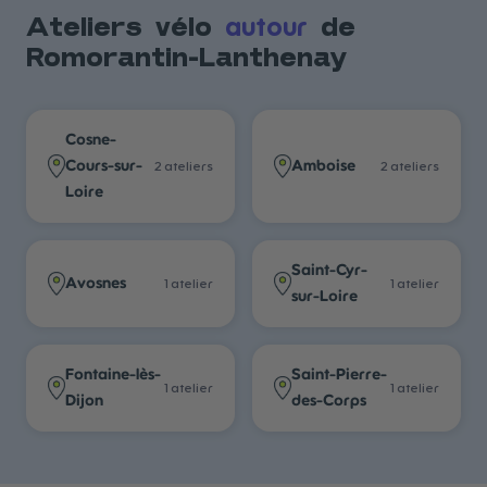
autour
Ateliers vélo
de
Romorantin-Lanthenay
Cosne-
Cours-sur-
Amboise
2
atelier
s
2
atelier
s
Loire
Saint-Cyr-
Avosnes
1
atelier
1
atelier
sur-Loire
Fontaine-lès-
Saint-Pierre-
1
atelier
1
atelier
Dijon
des-Corps