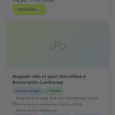
★
4,1
/5
—
33
avis Google
→
Voir la fiche
Magasin vélo et sport Decathlon à
Romorantin-Lanthenay
Grande enseigne
✓
Ouvert
Zone de la Grange, Rue des Chardonnes, 41200
Romorantin-Lanthenay, France
, 41200
Romorantin-Lanthenay