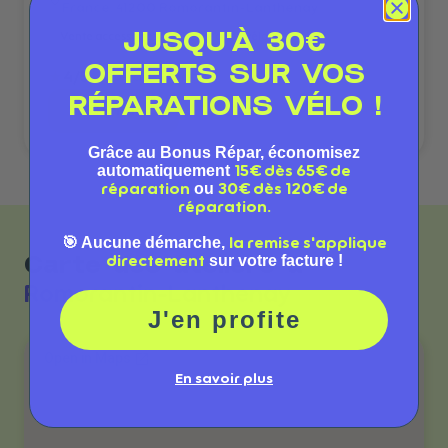
France
, 41200 Romorantin-Lanthenay
Vente accessoires
Réparation vélo
JUSQU'À 30€
OFFERTS SUR VOS
★
4
/5
—
264
avis Google
RÉPARATIONS VÉLO !
→
Voir la fiche
Grâce au Bonus Répar, économisez
automatiquement
15€ dès 65€ de
ou
réparation
30€ dès 120€ de
réparation.
🎯 Aucune démarche,
la remise s'applique
sur votre facture !
directement
Carte des ateliers à
Romorantin-Lanthenay
J'en profite
En savoir plus