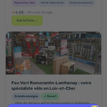
Réparation vélo
Vente vélos neufs
Vente accessoires
★
4,1
/5
—
504
avis Google
→
Voir la fiche
Feu Vert Romorantin-Lanthenay : votre
spécialiste vélo en Loir-et-Cher
Grande enseigne
✓
Ouvert
1 Rte de Vernou, 41200 Romorantin-Lanthenay,