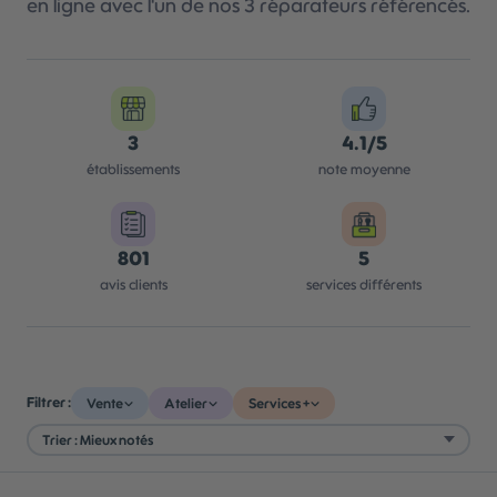
en ligne avec l'un de nos 3 réparateurs référencés.
3
4.1/5
établissements
note moyenne
801
5
avis clients
services différents
Filtrer :
Vente
Atelier
Services +