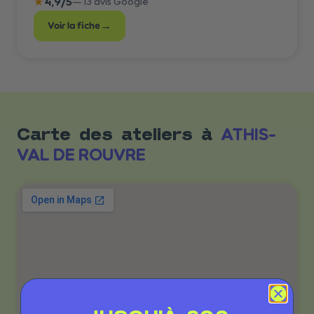
★
4,9
/5
—
13
avis Google
→
Voir la fiche
ATHIS-
Carte des ateliers à
VAL DE ROUVRE