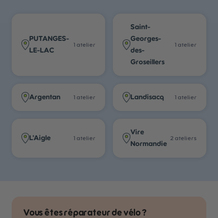
Saint-
PUTANGES-
Georges-
1
atelier
1
atelier
LE-LAC
des-
Groseillers
Argentan
Landisacq
1
atelier
1
atelier
Vire
L'Aigle
1
atelier
2
atelier
s
Normandie
Vous êtes réparateur de vélo ?