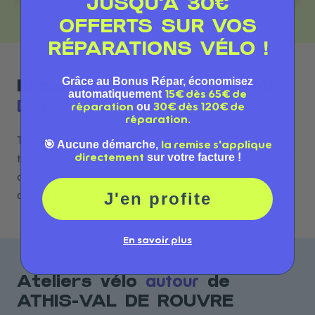
JUSQU'À 30€
OFFERTS SUR VOS
RÉPARATIONS VÉLO !
Grâce au Bonus Répar, économisez
ATHIS-VAL
Réparation vélo à
automatiquement
15€ dès 65€ de
DE ROUVRE
ou
réparation
30€ dès 120€ de
réparation.
Trouvez le meilleur atelier de réparation vélo et
🎯 Aucune démarche,
la remise s'applique
sur votre facture !
directement
trottinette à ATHIS-VAL DE ROUVRE. Consultez les avis,
comparez les services et prenez rendez-vous en ligne
J'en profite
avec l'un de nos 1 réparateurs référencés.
En savoir plus
autour
Ateliers vélo
de
ATHIS-VAL DE ROUVRE