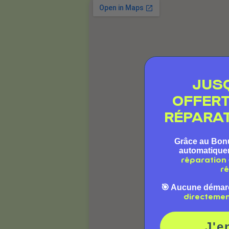
JUS
OFFER
RÉPARAT
Grâce au Bon
automatiqu
réparation
ré
🎯 Aucune démar
directeme
J'e