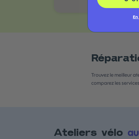
En
Réparati
Trouvez le meilleur at
comparez les services
au
Ateliers vélo