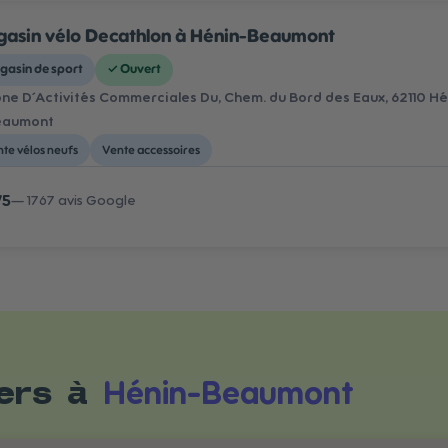
asin vélo Decathlon à Hénin-Beaumont
gasin de sport
✓
Ouvert
ne D´Activités Commerciales Du, Chem. du Bord des Eaux, 62110 
eaumont
te vélos neufs
Vente accessoires
/5
—
1767
avis Google
Hénin-Beaumont
iers à