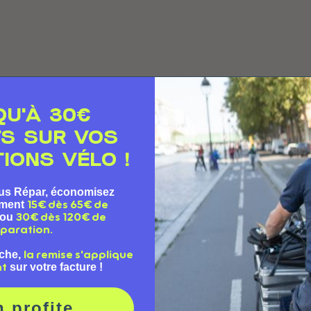
QU'À 30€
TS SUR VOS
IONS VÉLO !
us Répar, économisez
ement
15€ dès 65€ de
ou
30€ dès 120€ de
paration.
che,
la remise s'applique
sur votre facture !
nt
n profite