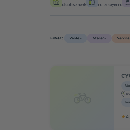
établissements
note moyenne
Filtrer :
Vente
Atelier
Service
CYC
Mag
Av
Ven
★
4