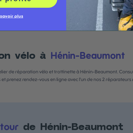
 savoir plus
Hénin-Beaumont
on vélo à
elier de réparation vélo et trottinette à Hénin-Beaumont. Consult
 et prenez rendez-vous en ligne avec l'un de nos 2 réparateurs
tour
de
Hénin-Beaumont