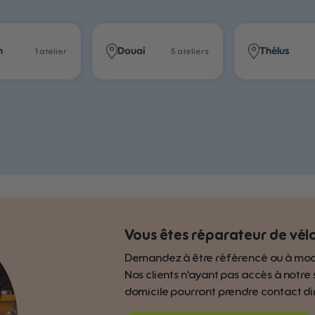
n
Douai
Thélus
1
atelier
5
atelier
s
Vous êtes réparateur de vélo
Demandez à être référencé ou à modifi
Nos clients n'ayant pas accès à notre
domicile pourront prendre contact d