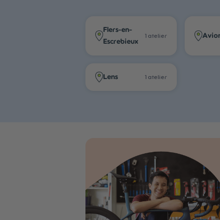
Flers-en-
Avio
1
atelier
Escrebieux
Lens
1
atelier