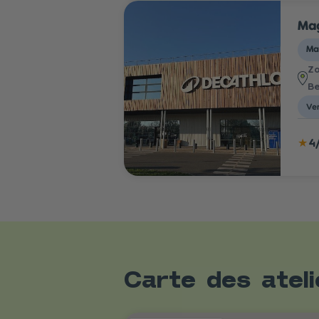
Mag
Ma
Zo
B
Ven
★
4
Carte des atel