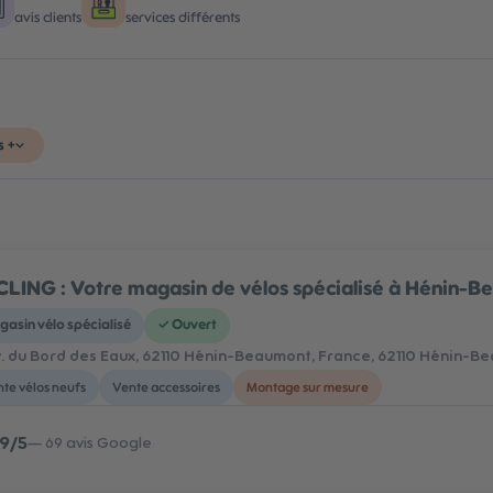
avis clients
services différents
s +
LING : Votre magasin de vélos spécialisé à Hénin-
asin vélo spécialisé
✓
Ouvert
. du Bord des Eaux, 62110 Hénin-Beaumont, France
, 62110 Hénin-B
te vélos neufs
Vente accessoires
Montage sur mesure
,9
/5
—
69
avis Google