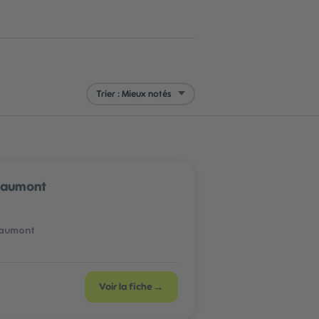
Beaumont
eaumont
→
Voir la fiche