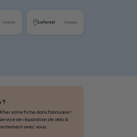
Leforest
1
atelier
1
atelier
 ?
er votre fiche dans l'annuaire !
 service de réparation de vélo à
irectement avec vous.