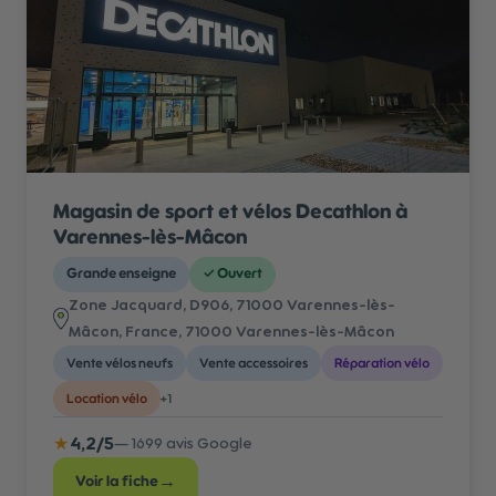
Magasin de sport et vélos Decathlon à
Varennes-lès-Mâcon
Grande enseigne
✓
Ouvert
Zone Jacquard, D906, 71000 Varennes-lès-
Mâcon, France
, 71000 Varennes-lès-Mâcon
Vente vélos neufs
Vente accessoires
Réparation vélo
Location vélo
+
1
★
4,2
/5
—
1699
avis Google
→
Voir la fiche