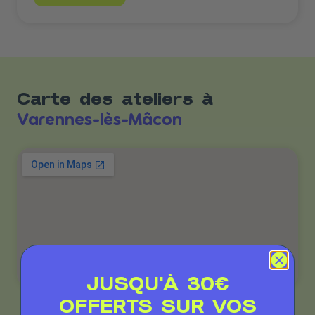
Carte des ateliers à
Varennes-lès-Mâcon
JUSQU'À 30€
OFFERTS SUR VOS