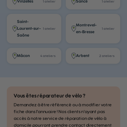
Vinzelles
Sancé
1
atelier
1
atelier
Saint-
Montrevel-
Laurent-sur-
1
atelier
1
atelier
en-Bresse
Saône
Mâcon
Arbent
4
atelier
s
2
atelier
s
Vous êtes réparateur de vélo ?
Demandez à être référencé ou à modifier votre
fiche dans l'annuaire ! Nos clients n'ayant pas
accès à notre service de réparation de vélo à
domicile pourront prendre contact directement