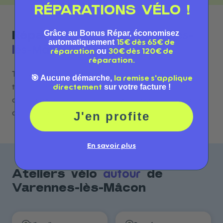
RÉPARATIONS VÉLO !
Grâce au Bonus Répar, économisez
Varennes-
Réparation vélo à
automatiquement
15€ dès 65€ de
lès-Mâcon
ou
réparation
30€ dès 120€ de
réparation.
Trouvez le meilleur atelier de réparation vélo et
🎯 Aucune démarche,
la remise s'applique
sur votre facture !
directement
trottinette à Varennes-lès-Mâcon. Consultez les avis,
comparez les services et prenez rendez-vous en ligne
avec l'un de nos 1 réparateurs référencés.
J'en profite
En savoir plus
autour
Ateliers vélo
de
Varennes-lès-Mâcon