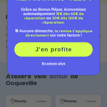
Grâce au Bonus Répar, économisez
automatiquement
15€ dès 65€ de
Ocqueville
Réparation vélo à
ou
réparation
30€ dès 120€ de
réparation.
Trouvez le meilleur atelier de réparation vélo et
🎯 Aucune démarche,
la remise s'applique
trottinette à Ocqueville. Consultez les avis, comparez les
sur votre facture !
directement
services et prenez rendez-vous en ligne avec l'un de nos
1 réparateurs référencés.
J'en profite
En savoir plus
autour
Ateliers vélo
de
Ocqueville
Gauchy
Fécamp
1
atelier
1
atelier