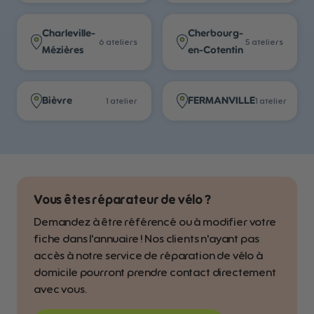
Charleville-
Cherbourg-
6
atelier
s
5
atelier
s
Mézières
en-Cotentin
Bièvre
FERMANVILLE
1
atelier
1
atelier
Vous êtes réparateur de vélo ?
Demandez à être référencé ou à modifier votre
fiche dans l'annuaire ! Nos clients n'ayant pas
accès à notre service de réparation de vélo à
domicile pourront prendre contact directement
avec vous.