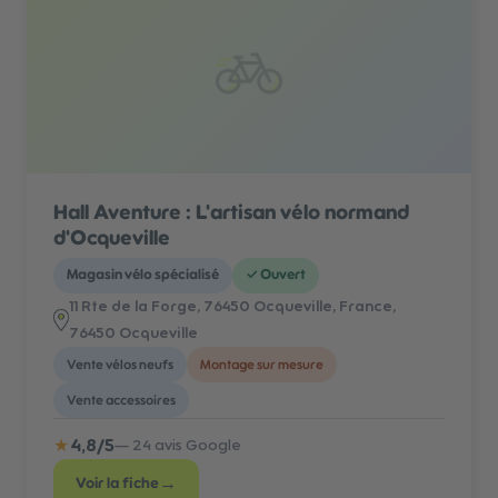
Hall Aventure : L'artisan vélo normand
d'Ocqueville
Magasin vélo spécialisé
✓
Ouvert
11 Rte de la Forge, 76450 Ocqueville, France
,
76450 Ocqueville
Vente vélos neufs
Montage sur mesure
Vente accessoires
★
4,8
/5
—
24
avis Google
→
Voir la fiche