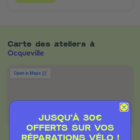
Carte des ateliers à
Ocqueville
JUSQU'À 30€
OFFERTS SUR VOS
RÉPARATIONS VÉLO !