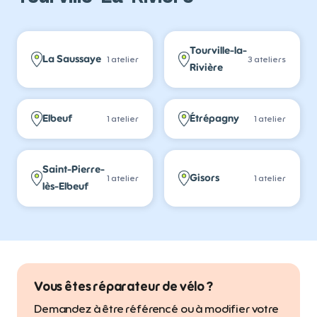
Tourville-la-
La Saussaye
1
atelier
3
atelier
s
Rivière
Elbeuf
Étrépagny
1
atelier
1
atelier
Saint-Pierre-
Gisors
1
atelier
1
atelier
lès-Elbeuf
Vous êtes réparateur de vélo ?
Demandez à être référencé ou à modifier votre