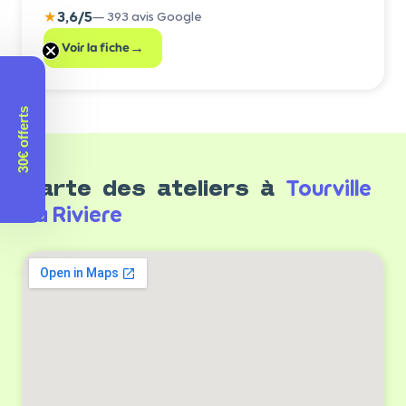
★
3,6
/5
—
393
avis Google
→
Voir la fiche
30€ offerts
Tourville
Carte des ateliers à
La Riviere