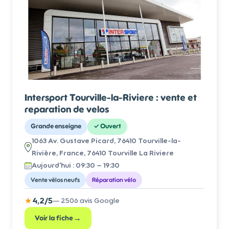
Intersport Tourville-la-Riviere : vente et
reparation de velos
Grande enseigne
✓
Ouvert
1063 Av. Gustave Picard, 76410 Tourville-la-
Rivière, France
, 76410 Tourville La Riviere
Aujourd'hui :
09:30 – 19:30
Vente vélos neufs
Réparation vélo
★
4,2
/5
—
2506
avis Google
→
Voir la fiche