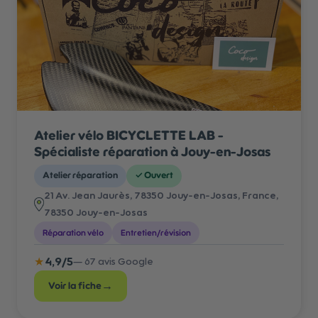
Atelier vélo BICYCLETTE LAB -
Spécialiste réparation à Jouy-en-Josas
Atelier réparation
✓
Ouvert
21 Av. Jean Jaurès, 78350 Jouy-en-Josas, France
,
78350 Jouy-en-Josas
Réparation vélo
Entretien/révision
★
4,9
/5
—
67
avis Google
→
Voir la fiche