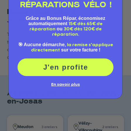
RÉPARATIONS VÉLO !
Jouy-en-
Réparation vélo à
Grâce au Bonus Répar, économisez
Josas
automatiquement
15€ dès 65€ de
ou
réparation
30€ dès 120€ de
réparation.
Trouvez le meilleur atelier de réparation vélo et
trottinette à Jouy-en-Josas. Consultez les avis,
🎯 Aucune démarche,
la remise s'applique
comparez les services et prenez rendez-vous en ligne
sur votre facture !
directement
avec l'un de nos 1 réparateurs référencés.
J'en profite
En savoir plus
autour
Ateliers vélo
de
Jouy-
en-Josas
Vélizy-
Meudon
3
atelier
s
2
atelier
s
Villacoublay