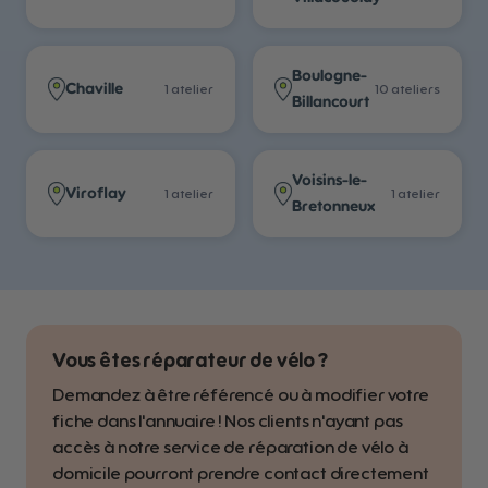
Boulogne-
Chaville
1
atelier
10
atelier
s
Billancourt
Voisins-le-
Viroflay
1
atelier
1
atelier
Bretonneux
Vous êtes réparateur de vélo ?
Demandez à être référencé ou à modifier votre
fiche dans l'annuaire ! Nos clients n'ayant pas
accès à notre service de réparation de vélo à
domicile pourront prendre contact directement