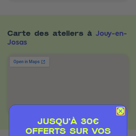
Jouy-en-
Carte des ateliers à
Josas
JUSQU'À 30€
OFFERTS SUR VOS