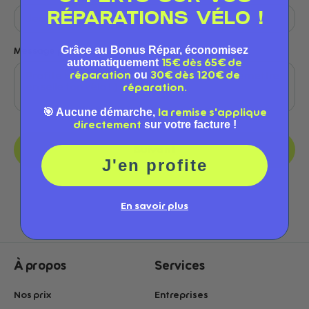
RÉPARATIONS VÉLO !
Grâce au Bonus Répar, économisez
Message personnalisé (optionnel)
automatiquement
15€ dès 65€ de
ou
réparation
30€ dès 120€ de
réparation.
🎯 Aucune démarche,
la remise s'applique
sur votre facture !
directement
Suivant
J'en profite
En savoir plus
À propos
Services
Nos prix
Entreprises