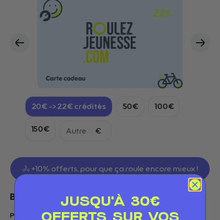
22
€
20€ -> 22€ crédités
50€
100€
150€
€
🚴 +10% offerts, pour que ça roule encore mieux !
Bénéficiaire
:
JUSQU'À 30€
OFFERTS SUR VOS
Prénom
*