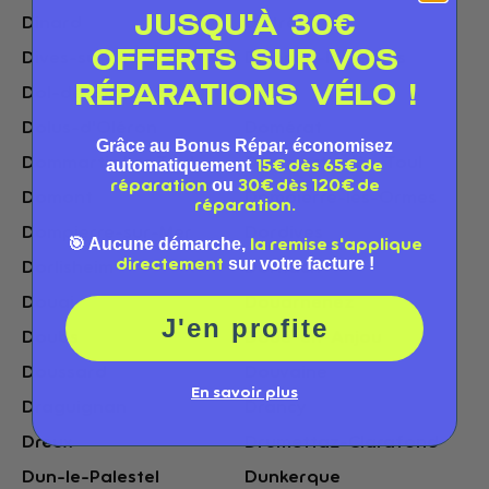
JUSQU'À 30€
Dinard
Distré
OFFERTS SUR VOS
Dives-sur-Mer
Divonne-les-Bains
RÉPARATIONS VÉLO !
Dol-de-Bretagne
Dole
Dolus-d'Oléron
Domérat
Grâce au Bonus Répar, économisez
Dommartin Les Toul
Dommartin-lès-Toul
automatiquement
15€ dès 65€ de
ou
réparation
30€ dès 120€ de
Domont
Dompierre-les-Ormes
réparation.
Dompierre-sur-Mer
Dordives
🎯 Aucune démarche,
la remise s'applique
sur votre facture !
directement
Dorlisheim
Dornach
Douai
Douarnenez
J'en profite
Doubs
Doué-en-Anjou
Doussard
Douvaine
En savoir plus
Draguignan
Drancy
Dreux
Drumettaz-Clarafond
Dun-le-Palestel
Dunkerque