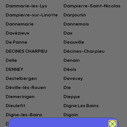
Dammarie-les-Lys
Dampierre-Saint-Nicolas
Dampierre-sur-Linotte
Danjoutin
Dannemarie
Dannemois
Davézieux
Dax
De Panne
Deauville
DECINES CHARPIEU
Décines-Charpieu
Delle
Denain
DENNEY
Déols
Destelbergen
Devecey
Déville-lès-Rouen
Die
Diemeringen
Dieppe
Dieulefit
Digne Les Bains
Digne-les-Bains
Digoin
Dijon
Dinan