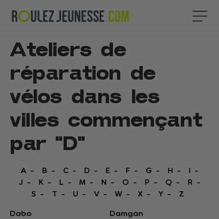
Ateliers de
réparation de
vélos dans les
villes commençant
par "
D
"
A
B
C
D
E
F
G
H
I
J
K
L
M
N
O
P
Q
R
S
T
U
V
W
X
Y
Z
Dabo
Damgan