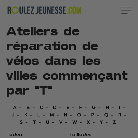
Ateliers de
réparation de
vélos dans les
villes commençant
par "
T
"
A
B
C
D
E
F
G
H
I
J
K
L
M
N
O
P
Q
R
S
T
U
V
W
X
Y
Z
Taden
Taillades