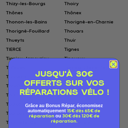
Thizy-les-Bourgs
Thoiry
Thônes
Thônex
Thonon-les-Bains
Thorigné-en-Charnie
Thorigné-Fouillard
Thouars
Thueyts
Thuir
TIERCE
Tignes
Tignieu-Jameyzieu
Tinqueux
Tollevast
Tonnay-Charente
JUSQU'À 30€
Tonneins
Torhout
OFFERTS SUR VOS
Torvilliers
Tosse
RÉPARATIONS VÉLO !
Toul
TOULENNE
Toulon
Toulouse
Grâce au Bonus Répar, économisez
automatiquement
15€ dès 65€ de
Tourcoing
Tournai
ou
réparation
30€ dès 120€ de
réparation.
Tournefeuille
Tournemire